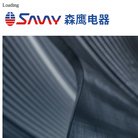
L
o
a
d
i
n
g