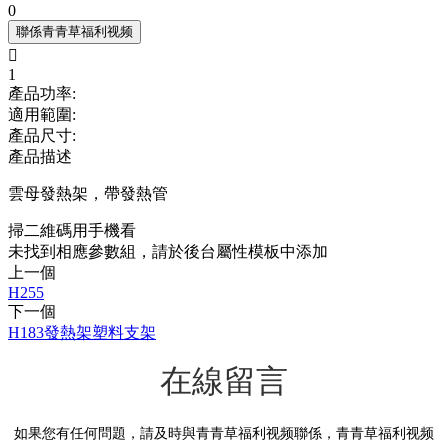
0
聯係青青草福利视频

1
產品功率:
適用範圍:
產品尺寸:
產品描述
雲母發熱架，帶發熱管
掃二維碼用手機看
未找到相應參數組，請於後台屬性模板中添加
上一個
H255
下一個
H183發熱架塑料支架
在線留言
如果您有任何問題，請及時與青青草福利视频聯係，青青草福利视频